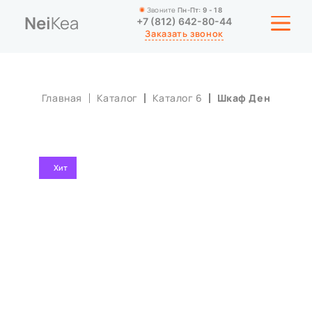
Звоните
Пн-Пт:
9 - 18
Nei
Kea
+7 (812) 642-80-44
Заказать звонок
Главная
Каталог
Каталог 6
Шкаф Ден
ШКАФЫ-КУПЕ
ПОРТФОЛИО
Хит
СТАТЬИ
О КОМПАНИИ
КОНТАКТЫ