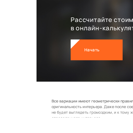
Рассчитайте стоим
в онлайн-калькуля
Начать
Все вариации имеют геометрически правиль
оригинальность интерьера. Даже после со
не будет выглядеть громоздким, и к тому 
определенного интерьера.
На сегодняшний день существует нескольк