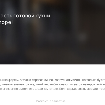
ость готовой кухни
торе!
ные формы, а также строгие линии. Корпусная мебель не только будет
единения элементов в единый ансамбль она отличается невероятной 
же его можно выполнить в едином стиле. Если варьировать модули, то
о разновидностей корпусной мебели.
Раскрыть полностью