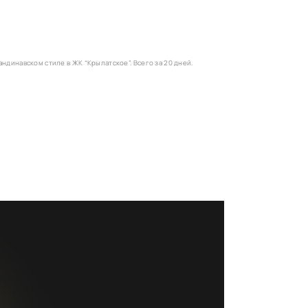
ндинавском стиле в ЖК “Крылатское”. Всего за 20 дней.